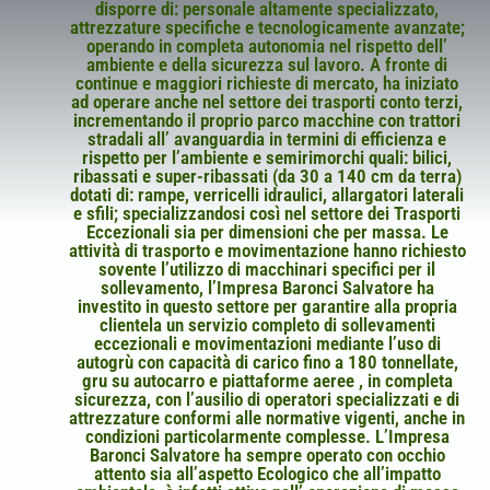
disporre di: personale altamente specializzato,
attrezzature specifiche e tecnologicamente avanzate;
operando in completa autonomia nel rispetto dell’
ambiente e della sicurezza sul lavoro. A fronte di
continue e maggiori richieste di mercato, ha iniziato
ad operare anche nel settore dei trasporti conto terzi,
incrementando il proprio parco macchine con trattori
stradali all’ avanguardia in termini di efficienza e
rispetto per l’ambiente e semirimorchi quali: bilici,
ribassati e super-ribassati (da 30 a 140 cm da terra)
dotati di: rampe, verricelli idraulici, allargatori laterali
e sfili; specializzandosi così nel settore dei Trasporti
Eccezionali sia per dimensioni che per massa. Le
attività di trasporto e movimentazione hanno richiesto
sovente l’utilizzo di macchinari specifici per il
sollevamento, l’Impresa Baronci Salvatore ha
investito in questo settore per garantire alla propria
clientela un servizio completo di sollevamenti
eccezionali e movimentazioni mediante l’uso di
autogrù con capacità di carico fino a 180 tonnellate,
gru su autocarro e piattaforme aeree , in completa
sicurezza, con l’ausilio di operatori specializzati e di
attrezzature conformi alle normative vigenti, anche in
condizioni particolarmente complesse. L’Impresa
Baronci Salvatore ha sempre operato con occhio
attento sia all’aspetto Ecologico che all’impatto